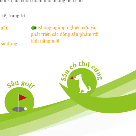
 một sự lựa chọn hoàn hảo, mang đến cho
ế, trang trí.
Không ngừng nghiên cứu và
huẩn,
phát triển các dòng sản phẩm với
tính năng mới
 sử dụng