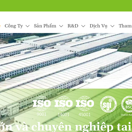
e
Công Ty
Sản Phẩm
R&D
Dịch Vụ
Tham




FA đa lĩnh vực khắp
 đá đạt chứng nhận chất lượng từ FIFA