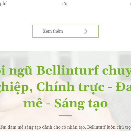
 phí
ưu

Xem thêm
i ngũ Bellinturf chu
hiệp, Chính trực - 
mê - Sáng tạo
iềm đam mê sáng tạo dành cho cỏ nhân tạo, Bellinturf luôn chú trọn