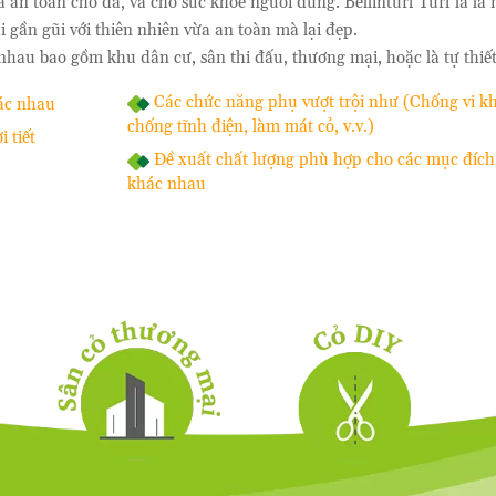
an toàn cho da, và cho sức khỏe người dùng. Bellinturf Turf là là
 gần gũi với thiên nhiên vừa an toàn mà lại đẹp.
au bao gồm khu dân cư, sân thi đấu, thương mại, hoặc là tự thiết k
Các chức năng phụ vượt trội như (Chống vi k
hác nhau
chống tĩnh điện, làm mát cỏ, v.v.)
 tiết
Đề xuất chất lượng phù hợp cho các mục đích
khác nhau