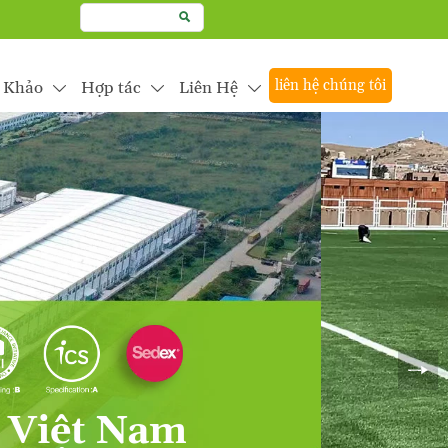

liên hệ chúng tôi
 Khảo
Hợp tác
Liên Hệ



 thế giới