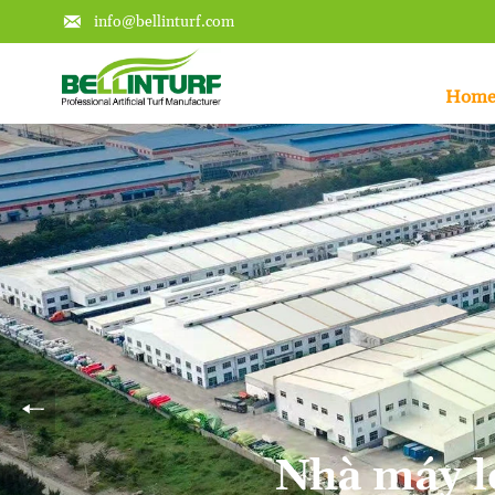

info@bellinturf.com
Hom
Đạt chứng nhận FI
Nhiều sân bóng