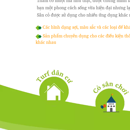
Thảm cỏ mượt mà như thật, được chứng minh là 
bạn một phong cách sống vừa hiện đại nhưng lại
Sân cỏ được sử dụng cho nhiều ứng dụng khác nh
Các hình dạng sợi, màu sắc và các loại đế k
Sản phẩm chuyên dụng cho các điều kiện thời
khác nhau