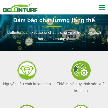

Đảm bảo chất lượng tổng thể
Bellinturf cam kết tạo ra chất lượng vượt trội cho khách
hàng của chúng tôi

Current position：
Home
>
Công Ty
>
Kiểm Soát Chất Lượng
Nguyên liệu chất lượng cao
Thiết bị và quy trình sản xuất
tiên tiến